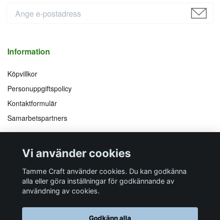
Information
Köpvillkor
Personuppgiftspolicy
Kontaktformulär
Samarbetspartners
Följ oss på
Vi accepterar
Vi använder cookies
Facebook
Instagram
YouTube
Pinterest
Tamme Craft använder cookies. Du kan godkänna
alla eller göra inställningar för godkännande av
användning av cookies.
Butiksadress
Postadress
E-post
Telefon
Organisationsnummer
Godkänn alla