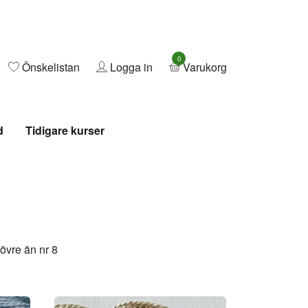
0
Önskelistan
Logga in
Varukorg
d
Tidigare kurser
rövre än nr 8