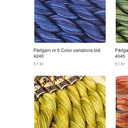
Pärlgarn nr 5 Color variations blå
Pärlga
4240
4045
51 kr
51 kr