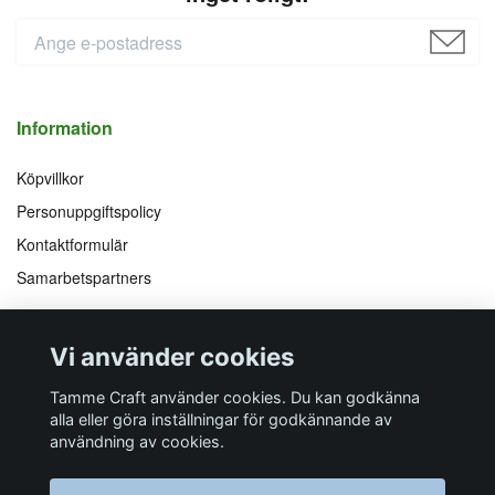
Information
Köpvillkor
Personuppgiftspolicy
Kontaktformulär
Samarbetspartners
Följ oss på
Vi accepterar
Vi använder cookies
Facebook
Instagram
YouTube
Pinterest
Tamme Craft använder cookies. Du kan godkänna
alla eller göra inställningar för godkännande av
användning av cookies.