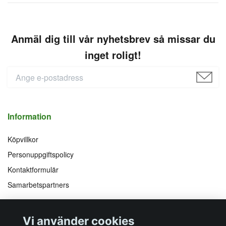
Anmäl dig till vår nyhetsbrev så missar du
inget roligt!
Information
Köpvillkor
Personuppgiftspolicy
Kontaktformulär
Samarbetspartners
Följ oss på
Vi accepterar
Vi använder cookies
Facebook
Instagram