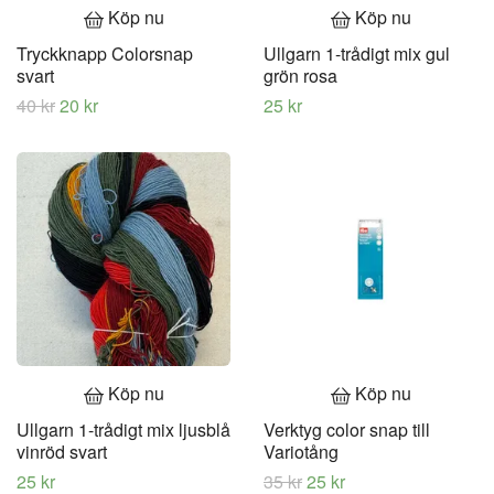
Köp nu
Köp nu
Tryckknapp Colorsnap
Ullgarn 1-trådigt mix gul
svart
grön rosa
40 kr
20 kr
25 kr
Köp nu
Köp nu
Ullgarn 1-trådigt mix ljusblå
Verktyg color snap till
vinröd svart
Variotång
25 kr
35 kr
25 kr