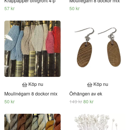
Kräppapper olivgrönt 4-p
Mouliégarn 8 dockor mix
57 kr
50 kr
Köp nu
Köp nu
Moulinégarn 8 dockor mix
Örhängen av ek
50 kr
149 kr
80 kr