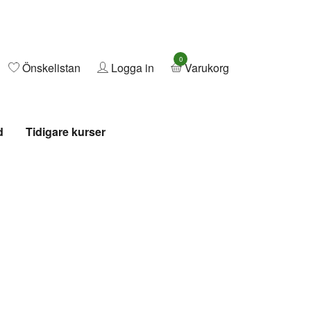
0
Önskelistan
Logga in
Varukorg
d
Tidigare kurser