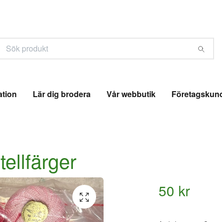
ation
Lär dig brodera
Vår webbutik
Företagskun
ellfärger
50 kr