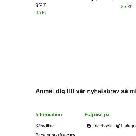
grönt
25 kr
45 kr
Anmäl dig till vår nyhetsbrev så mi
Information
Följ oss på
Köpvillkor
Facebook
Instagr
Personuppgiftspolicy