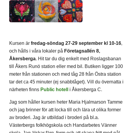
Kursen är
fredag-söndag 27-29 september
kl 10-16
,
och hålls i våra lokaler på
Företagsallén 8,
Åkersberga
. Hit tar du dig enkelt med Roslagsbanan
till Åkers Runö station eller med bil. Butiken ligger 100
meter från stationen och med tåg 28 från Östra station
tar det ca 45 minuter (ej snabbtåget). Vill du övernatta i
närheten finns
Public hotell
i Åkersberga C.
Jag som håller kursen heter Maria Hjalmarson Tamme
och jag brinner för att locka till och lära ut olika former
av broderi. Jag är utbildad i broderi på bl.a.
Västerbergs folkhögskola och Handarbetes Vänner
skola. Jag älskar färg, form och att skapa fritt med nål