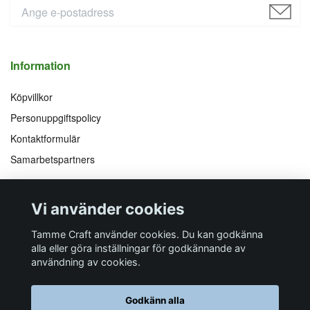
Information
Köpvillkor
Personuppgiftspolicy
Kontaktformulär
Samarbetspartners
Följ oss på
Vi accepterar
Vi använder cookies
Facebook
Instagram
YouTube
Pinterest
Tamme Craft använder cookies. Du kan godkänna
alla eller göra inställningar för godkännande av
användning av cookies.
Butiksadress
Postadress
E-post
Telefon
Organisationsnummer
Godkänn alla
Företagsallén 8
Talltitevägen 11
info@tamme.com
070 200 52 03
559097-7210