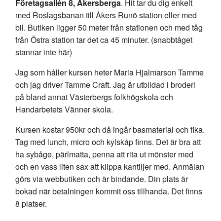
Företagsallén 8, Åkersberga
. Hit tar du dig enkelt
med Roslagsbanan till Åkers Runö station eller med
bil. Butiken ligger 50 meter från stationen och med tåg
från Östra station tar det ca 45 minuter. (snabbtåget
stannar inte här)
Jag som håller kursen heter Maria Hjalmarson Tamme
och jag driver Tamme Craft. Jag är utbildad i broderi
på bland annat Västerbergs folkhögskola och
Handarbetets Vänner skola.
Kursen kostar 950kr och då ingår basmaterial och fika.
Tag med lunch, micro och kylskåp finns. Det är bra att
ha sybåge, pärlmatta, penna att rita ut mönster med
och en vass liten sax att klippa kantiljer med. Anmälan
görs via webbutiken och är bindande. Din plats är
bokad när betalningen kommit oss tillhanda. Det finns
8 platser.