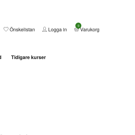
0
Önskelistan
Logga in
Varukorg
d
Tidigare kurser