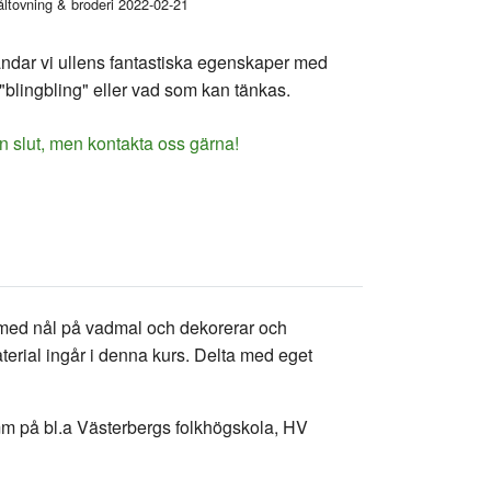
åltovning & broderi 2022-02-21
ndar vi ullens fantastiska egenskaper med
, "blingbling" eller vad som kan tänkas.
n slut, men kontakta oss gärna!
r med nål på vadmal och dekorerar och
aterial ingår i denna kurs. Delta med eget
mm på bl.a Västerbergs folkhögskola, HV