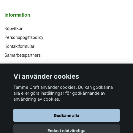
Information
Köpvillkor
Personuppgiftspolicy
Kontaktformulär
Samarbetspartners
Följ oss på
Vi accepterar
Vi använder cookies
Facebook
Instagram
YouTube
Pinterest
Tamme Craft använder cookies. Du kan godkänna
alla eller göra inställningar för godkännande av
användning av cookies.
Butiksadress
Postadress
E-post
Telefon
Organisationsnummer
Godkänn alla
Företagsallén 8
Talltitevägen 11
info@tamme.com
070 200 52 03
559097-7210
184 40
Åkersberga
184 61
Åkersberga
Endast nödvändiga