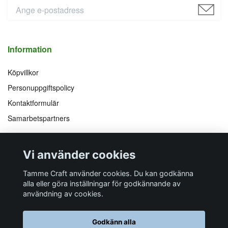
Information
Köpvillkor
Personuppgiftspolicy
Kontaktformulär
Samarbetspartners
Följ oss på
Vi accepterar
Vi använder cookies
Facebook
Instagram
YouTube
Pinterest
Tamme Craft använder cookies. Du kan godkänna
alla eller göra inställningar för godkännande av
användning av cookies.
Butiksadress
Postadress
E-post
Telefon
Organisationsnummer
Godkänn alla
Företagsallén 8
Talltitevägen 11
info@tamme.com
070 200 52 03
559097-7210