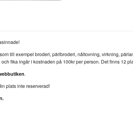
kasinnade!
som till exempel broderi, pärlbroderi, nåltovning, virkning, pärl
rd och fika ingår i kostnaden på 100kr per person. Det finns 12 pl
 webbutiken
.
in plats inte reserverad!
ln.