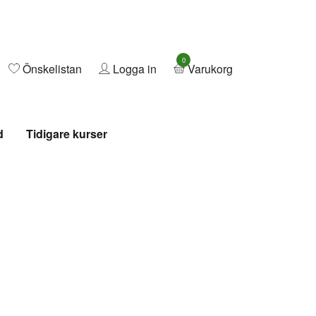
0
Önskelistan
Logga in
Varukorg
d
Tidigare kurser