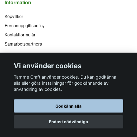
Information
Köpvillkor
Personuppgiftspolicy
Kontaktformulär
Samarbetspartners
Följ oss på
Vi accepterar
Vi använder cookies
Facebook
Instagram
YouTube
Pinterest
Tamme Craft använder cookies. Du kan godkänna
alla eller göra inställningar för godkännande av
användning av cookies.
Butiksadress
Postadress
E-post
Telefon
Organisationsnummer
Godkänn alla
Företagsallén 8
Talltitevägen 11
info@tamme.com
070 200 52 03
559097-7210
184 40
Åkersberga
184 61
Åkersberga
Endast nödvändiga
© 2026 Tamme Craft
Powered by Quickbutik