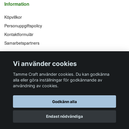
Information
Köpvillkor
Personuppgiftspolicy
Kontaktformulär
Samarbetspartners
Följ oss på
Vi accepterar
Vi använder cookies
Facebook
Instagram
YouTube
Pinterest
Tamme Craft använder cookies. Du kan godkänna
alla eller göra inställningar för godkännande av
användning av cookies.
Butiksadress
Postadress
E-post
Telefon
Organisationsnummer
Godkänn alla
Företagsallén 8
Talltitevägen 11
info@tamme.com
070 200 52 03
559097-7210
184 40
Åkersberga
184 61
Åkersberga
Endast nödvändiga
© 2026 Tamme Craft
Powered by Quickbutik