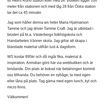
till Åkers Runö station eller med bil. Butiken ligger 100
meter från stationen och med tåg 28 från Östra station
tar det ca 45 minuter.
Jag som håller denna ws heter Maria Hjalmarson
Tamme och jag driver Tamme Craft. Jag är utbildad i
broderi på bl.a. Västerbergs folkhögskola och
Handarbetes Vänner skola. Jag gillar att skapa i
blandade material utifrån lust & dagsform.
WS kostar 895kr och då ingår fika, material &
inspiration. Anmälan görs här via webbutiken och är
bindande. Din plats är bokad när betalningen kommit
oss tillhanda.
Du behöver en sybåge, ta med egen
eller låna på plats.
Tag gärna med egen lunch, kyl och
micro finns.
Välkommen!