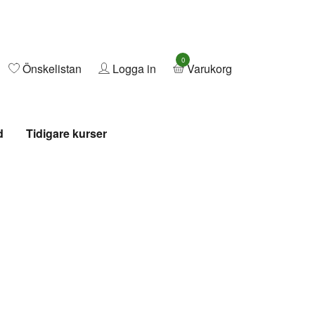
0
Önskelistan
Logga in
Varukorg
d
Tidigare kurser