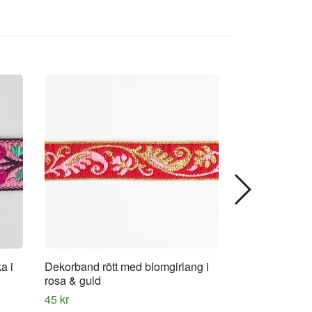
a i
Dekorband rött med blomgirlang i
Dekorband grö
rosa & guld
45 kr
45 kr