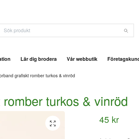
ation
Lär dig brodera
Vår webbutik
Företagskun
rband grafiskt romber turkos & vinröd
 romber turkos & vinröd
45 kr