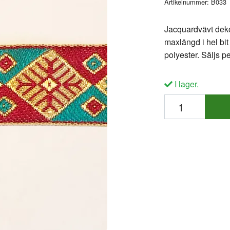
Artikelnummer:
B033
Jacquardvävt dek
maxlängd i hel bit
polyester. Säljs p
I lager.