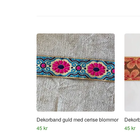
Dekorband guld med cerise blommor
Dekorb
45 kr
45 kr