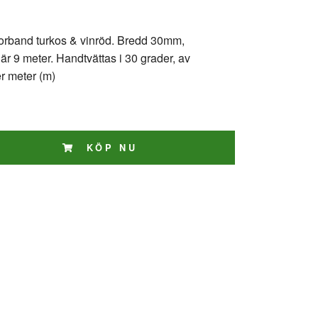
orband turkos & vinröd. Bredd 30mm,
 är 9 meter. Handtvättas i 30 grader, av
er meter (m)
KÖP NU