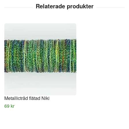
Metallictråd flätad Niki
69 kr