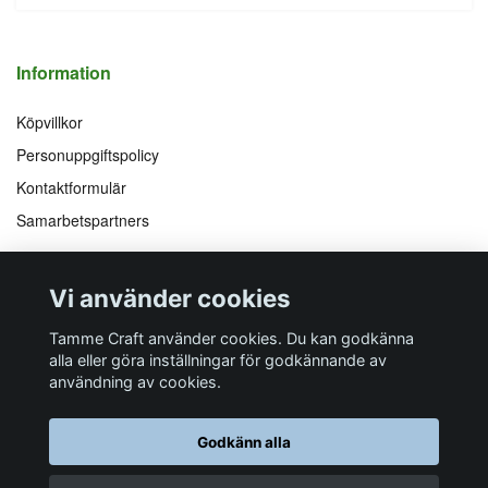
Information
Köpvillkor
Personuppgiftspolicy
Kontaktformulär
Samarbetspartners
Följ oss på
Vi accepterar
Vi använder cookies
Facebook
Instagram
YouTube
Pinterest
Tamme Craft använder cookies. Du kan godkänna
alla eller göra inställningar för godkännande av
användning av cookies.
Butiksadress
Postadress
E-post
Telefon
Organisationsnummer
Godkänn alla
Företagsallén 8
Talltitevägen 11
info@tamme.com
070 200 52 03
559097-7210
184 40
Åkersberga
184 61
Åkersberga