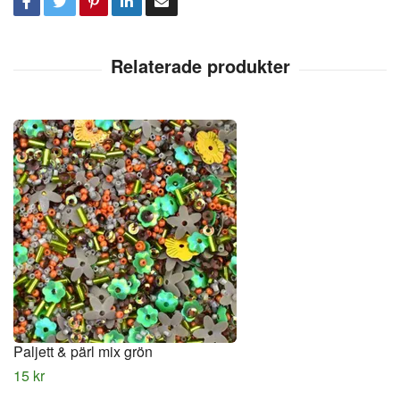
Paljett & pärl mix grön
15 kr