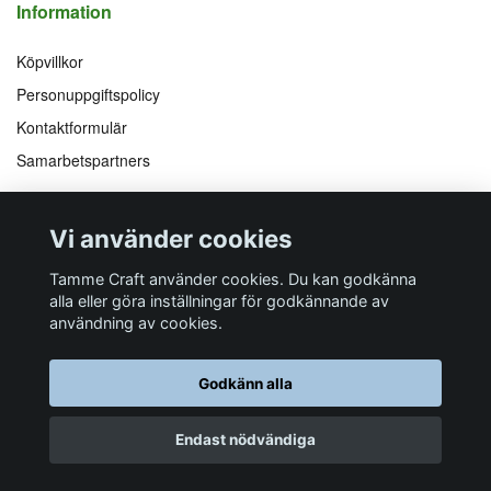
Information
Köpvillkor
Personuppgiftspolicy
Kontaktformulär
Samarbetspartners
Följ oss på
Vi accepterar
Vi använder cookies
Facebook
Instagram
YouTube
Pinterest
Tamme Craft använder cookies. Du kan godkänna
alla eller göra inställningar för godkännande av
användning av cookies.
Butiksadress
Postadress
E-post
Telefon
Organisationsnummer
Godkänn alla
Företagsallén 8
Talltitevägen 11
info@tamme.com
070 200 52 03
559097-7210
184 40
Åkersberga
184 61
Åkersberga
Endast nödvändiga
© 2026 Tamme Craft
Powered by Quickbutik