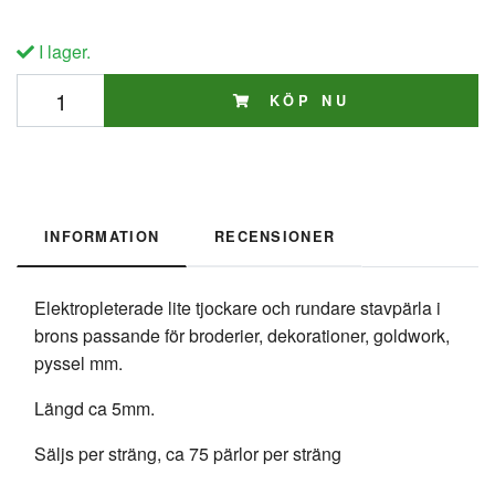
I lager.
KÖP NU
INFORMATION
RECENSIONER
Elektropleterade lite tjockare och rundare stavpärla i
brons passande för broderier, dekorationer, goldwork,
pyssel mm.
Längd ca 5mm.
Säljs per sträng, ca 75 pärlor per sträng