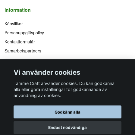
Information
Köpvillkor
Personuppgiftspolicy
Kontaktformulär
Samarbetspartners
Följ oss på
Vi accepterar
Vi använder cookies
Facebook
Instagram
YouTube
Pinterest
Tamme Craft använder cookies. Du kan godkänna
alla eller göra inställningar för godkännande av
användning av cookies.
Butiksadress
Postadress
E-post
Telefon
Organisationsnummer
Godkänn alla
Företagsallén 8
Talltitevägen 11
info@tamme.com
070 200 52 03
559097-7210
184 40
Åkersberga
184 61
Åkersberga
Endast nödvändiga
© 2026 Tamme Craft
Powered by Quickbutik