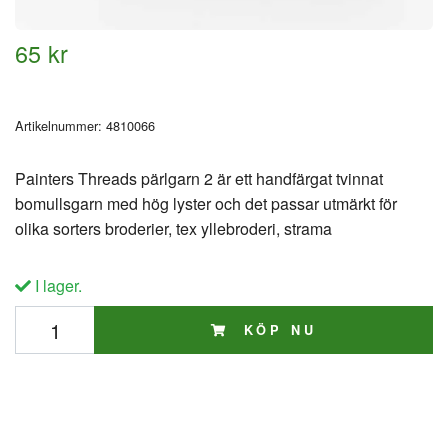
65 kr
Artikelnummer:
4810066
Painters Threads pärlgarn 2 är ett handfärgat tvinnat
bomullsgarn med hög lyster och det passar utmärkt för
olika sorters broderier, tex yllebroderi, strama
I lager.
KÖP NU