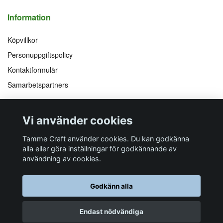
Information
Köpvillkor
Personuppgiftspolicy
Kontaktformulär
Samarbetspartners
Följ oss på
Vi accepterar
Vi använder cookies
Facebook
Instagram
YouTube
Pinterest
Tamme Craft använder cookies. Du kan godkänna
alla eller göra inställningar för godkännande av
användning av cookies.
Butiksadress
Postadress
E-post
Telefon
Organisationsnummer
Godkänn alla
Företagsallén 8
Talltitevägen 11
info@tamme.com
070 200 52 03
559097-7210
184 40
Åkersberga
184 61
Åkersberga
Endast nödvändiga
© 2026 Tamme Craft
Powered by Quickbutik