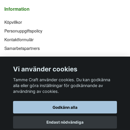
Information
Köpvillkor
Personuppgiftspolicy
Kontaktformulär
Samarbetspartners
Följ oss på
Vi accepterar
Vi använder cookies
Facebook
Instagram
YouTube
Pinterest
Tamme Craft använder cookies. Du kan godkänna
alla eller göra inställningar för godkännande av
användning av cookies.
Butiksadress
Postadress
E-post
Telefon
Organisationsnummer
Godkänn alla
Företagsallén 8
Talltitevägen 11
info@tamme.com
070 200 52 03
559097-7210
184 40
Åkersberga
184 61
Åkersberga
Endast nödvändiga
© 2026 Tamme Craft
Powered by Quickbutik