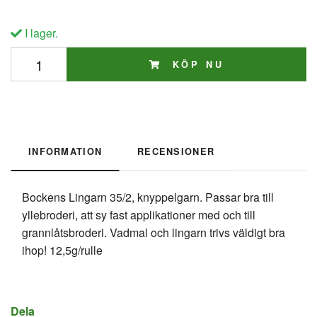
I lager.
KÖP NU
INFORMATION
RECENSIONER
Bockens Lingarn 35/2, knyppelgarn. Passar bra till
yllebroderi, att sy fast applikationer med och till
grannlåtsbroderi. Vadmal och lingarn trivs väldigt bra
ihop! 12,5g/rulle
Dela