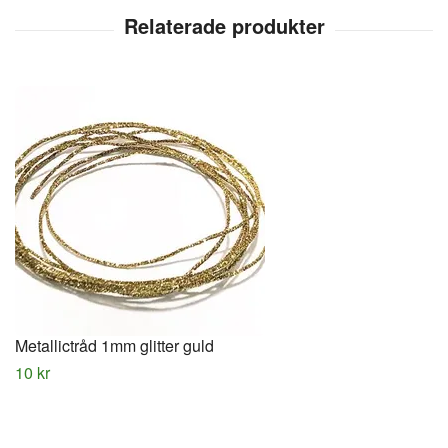
Metallictråd 1mm glitter guld
10 kr