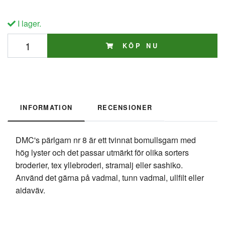
I lager.
KÖP NU
INFORMATION
RECENSIONER
DMC's pärlgarn nr 8 är ett tvinnat bomullsgarn med
hög lyster och det passar utmärkt för olika sorters
broderier, tex yllebroderi, stramalj eller sashiko.
Använd det gärna på vadmal, tunn vadmal, ullfilt eller
aidaväv.