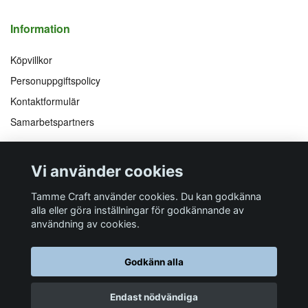
Information
Köpvillkor
Personuppgiftspolicy
Kontaktformulär
Samarbetspartners
Följ oss på
Vi accepterar
Vi använder cookies
Facebook
Instagram
YouTube
Pinterest
Tamme Craft använder cookies. Du kan godkänna
alla eller göra inställningar för godkännande av
användning av cookies.
Butiksadress
Postadress
E-post
Telefon
Organisationsnummer
Godkänn alla
Företagsallén 8
Talltitevägen 11
info@tamme.com
070 200 52 03
559097-7210
184 40
Åkersberga
184 61
Åkersberga
Endast nödvändiga