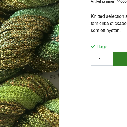
Artikelnummer:
44000
Knitted selection 
fem olika stickad
som ett nystan.
I lager.