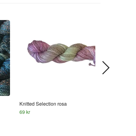
Knitted Selection rosa
Multi sparkle p
69 kr
49 kr