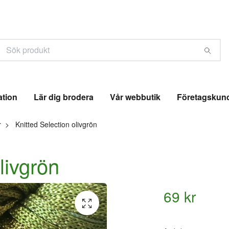
ation
Lär dig brodera
Vår webbutik
Företagskun
r
Knitted Selection olivgrön
livgrön
69 kr