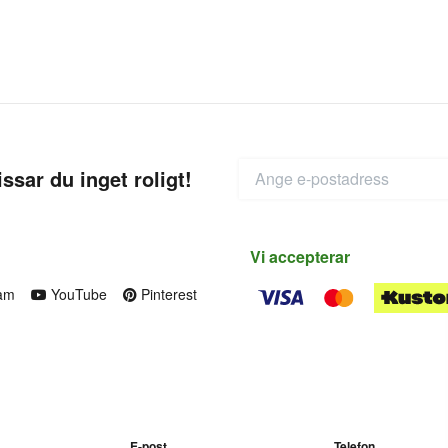
ssar du inget roligt!
Vi accepterar
am
YouTube
Pinterest
E-post
Telefon