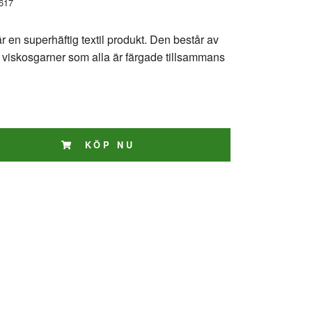
617
är en superhäftig textil produkt. Den består av
e viskosgarner som alla är färgade tillsammans
KÖP NU