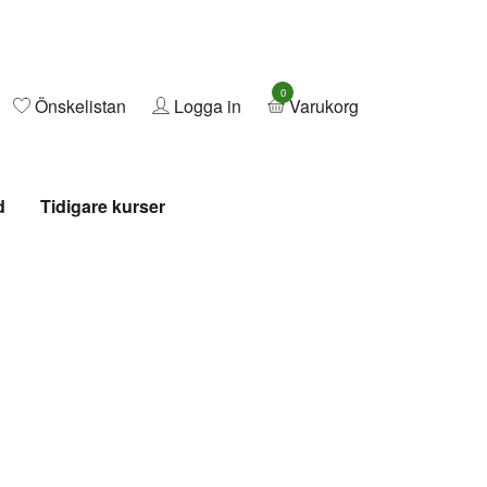
0
Önskelistan
Logga in
Varukorg
d
Tidigare kurser