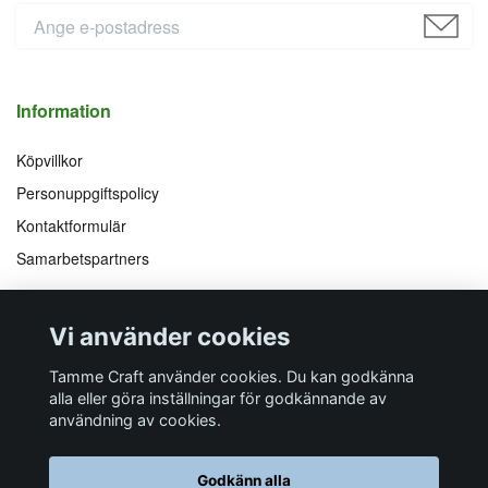
Information
Köpvillkor
Personuppgiftspolicy
Kontaktformulär
Samarbetspartners
Följ oss på
Vi accepterar
Vi använder cookies
Facebook
Instagram
YouTube
Pinterest
Tamme Craft använder cookies. Du kan godkänna
alla eller göra inställningar för godkännande av
användning av cookies.
Butiksadress
Postadress
E-post
Telefon
Organisationsnummer
Godkänn alla
Företagsallén 8
Talltitevägen 11
info@tamme.com
070 200 52 03
559097-7210