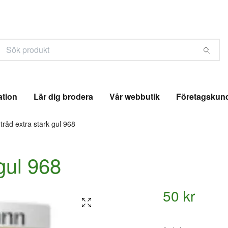
ation
Lär dig brodera
Vår webbutik
Företagskun
tråd extra stark gul 968
gul 968
50 kr