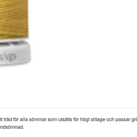
t tråd för alla sömmar som utsätts för högt slitage och passar g
handsömnad.