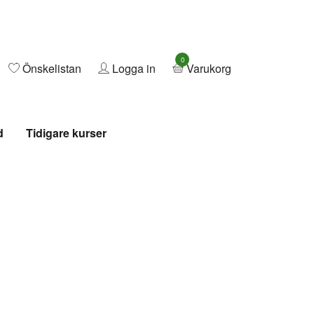
0
Önskelistan
Logga in
Varukorg
d
Tidigare kurser