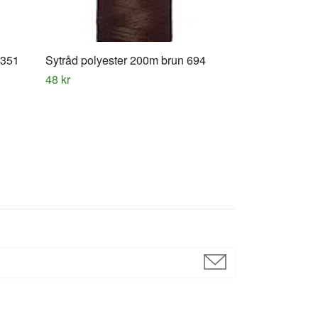
 351
Sytråd polyester 200m brun 694
Sytråd polyes
48 kr
48 kr