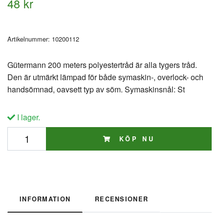
48 kr
Artikelnummer:
10200112
Gütermann 200 meters polyestertråd är alla tygers tråd.
Den är utmärkt lämpad för både symaskin-, overlock- och
handsömnad, oavsett typ av söm. Symaskinsnål: St
I lager.
KÖP NU
INFORMATION
RECENSIONER