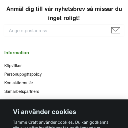
Anmäl dig till vår nyhetsbrev så missar du
inget roligt!
Information
Köpvillkor
Personuppgiftspolicy
Kontaktformulär
Samarbetspartners
Följ oss på
Vi accepterar
Vi använder cookies
Facebook
Instagram
YouTube
Pinterest
Tamme Craft använder cookies. Du kan godkänna
alla eller göra inställningar för godkännande av