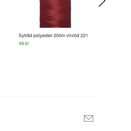
Sytråd polyester 200m vinröd 221
Sytråd polyes
48 kr
48 kr