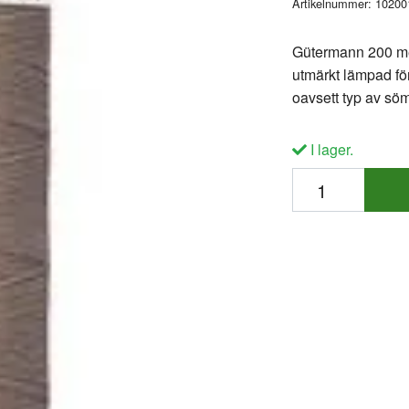
Artikelnummer:
10200
Gütermann 200 mete
utmärkt lämpad fö
oavsett typ av sö
I lager.