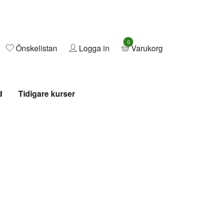
0
Önskelistan
Logga in
Varukorg
d
Tidigare kurser