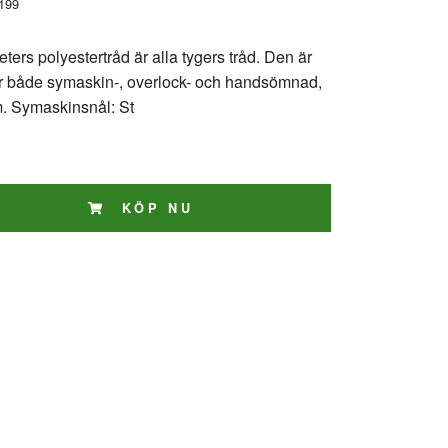
199
rs polyestertråd är alla tygers tråd. Den är
r både symaskin-, overlock- och handsömnad,
m. Symaskinsnål: St
KÖP NU