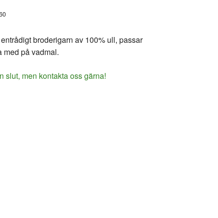
60
t entrådigt broderigarn av 100% ull, passar
ra med på vadmal.
n slut, men kontakta oss gärna!