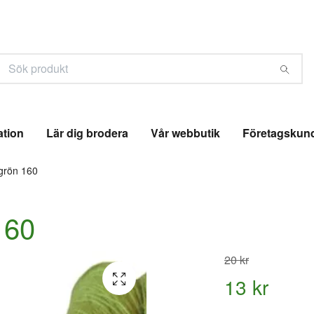
ation
Lär dig brodera
Vår webbutik
Företagskun
grön 160
160
20 kr
13 kr