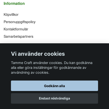
Information
Köpvillkor
Personuppgiftspolicy
Kontaktformulär
Samarbetspartners
Följ oss på
Vi accepterar
Vi använder cookies
Facebook
Instagram
YouTube
Pinterest
Tamme Craft använder cookies. Du kan godkänna
alla eller göra inställningar för godkännande av
användning av cookies.
Butiksadress
Postadress
E-post
Telefon
Organisationsnummer
Godkänn alla
Företagsallén 8
Talltitevägen 11
info@tamme.com
070 200 52 03
559097-7210
184 40
Åkersberga
184 61
Åkersberga
Endast nödvändiga
© 2026 Tamme Craft
Powered by Quickbutik