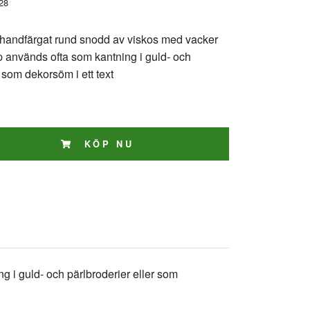
28
handfärgat rund snodd av viskos med vacker
p används ofta som kantning i guld- och
r som dekorsöm i ett text
KÖP NU
 i guld- och pärlbroderier eller som