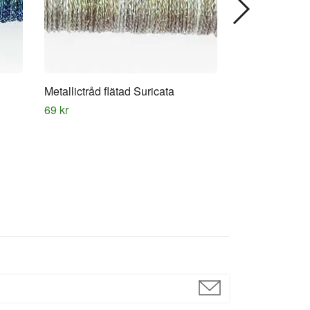
Metallictråd flätad Suricata
Gimp melerad
69 kr
95 kr