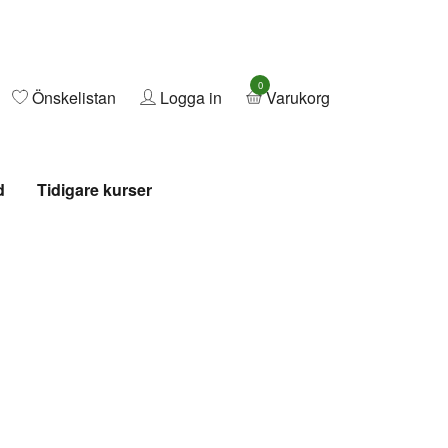
0
Önskelistan
Logga in
Varukorg
d
Tidigare kurser