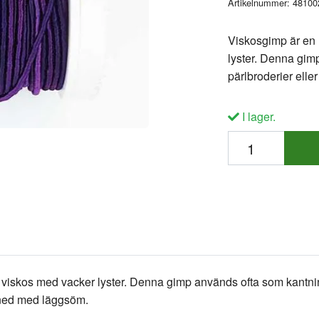
Artikelnummer:
48100
Viskosgimp är en 
lyster. Denna gim
pärlbroderier elle
I lager.
iskos med vacker lyster. Denna gimp används ofta som kantning
t ned med läggsöm.