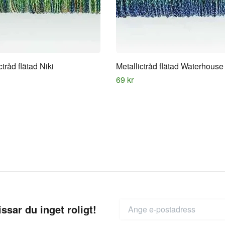
ctråd flätad Niki
Metallictråd flätad Waterhouse
69 kr
ssar du inget roligt!