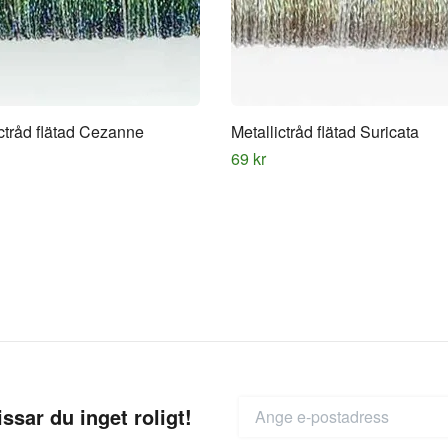
ictråd flätad Cezanne
Metallictråd flätad Suricata
69 kr
ssar du inget roligt!