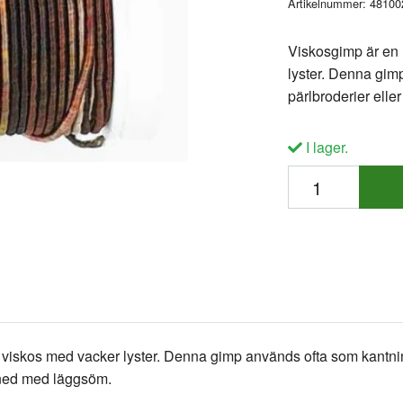
Artikelnummer:
48100
Viskosgimp är en 
lyster. Denna gim
pärlbroderier elle
I lager.
iskos med vacker lyster. Denna gimp används ofta som kantning
t ned med läggsöm.