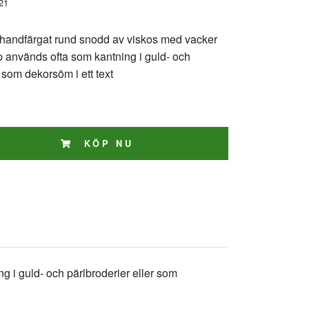
21
handfärgat rund snodd av viskos med vacker
p används ofta som kantning i guld- och
r som dekorsöm i ett text
KÖP NU
 i guld- och pärlbroderier eller som