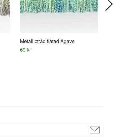
Metallictråd flätad Agave
Gimp melera
69 kr
95 kr