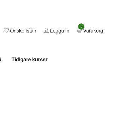
0
Önskelistan
Logga in
Varukorg
d
Tidigare kurser