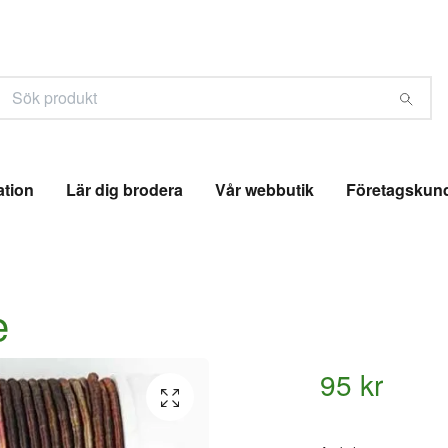
ation
Lär dig brodera
Vår webbutik
Företagskun
e
95 kr