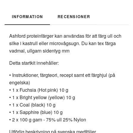
INFORMATION
RECENSIONER
Ashford proteinfärger kan användas för att färg ull och
silke i kastrull eller microvågsugn. Du kan tex färga
vadmal, ullgarn sidentyg mm
Detta startkit innehåller:
• Instruktioner, färgteori, recept samt ett färghjul (på
engelska)
• 1 x Fuchsia (Hot pink) 10 g
• 1 x Bright yellow (yellow) 10 g
• 1 x Coal (black) 10 g
• 1 x Sapphire (blue) 10 g
• 2 x 100 g garn - 75% ull 25% Nylon
Utförlig beskrivning på svenska medföljer.