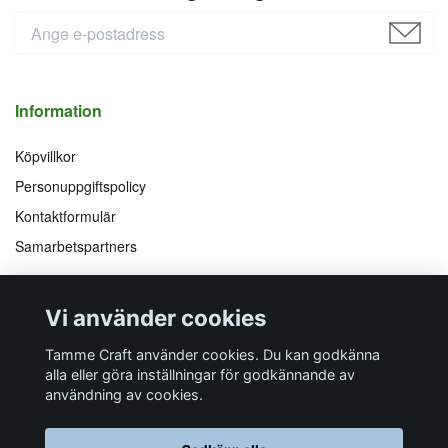
Information
Köpvillkor
Personuppgiftspolicy
Kontaktformulär
Samarbetspartners
Följ oss på
Vi accepterar
Vi använder cookies
Facebook
Instagram
YouTube
Pinterest
Tamme Craft använder cookies. Du kan godkänna
alla eller göra inställningar för godkännande av
användning av cookies.
Butiksadress
Postadress
E-post
Telefon
Organisationsnummer