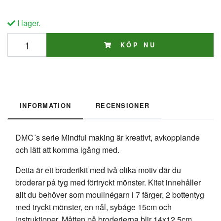
I lager.
KÖP NU
INFORMATION
RECENSIONER
DMC´s serie Mindful making är kreativt, avkopplande
och lätt att komma igång med.
Detta är ett broderikit med två olika motiv där du
broderar på tyg med förtryckt mönster. Kitet innehåller
allt du behöver som moulinégarn i 7 färger, 2 bottentyg
med tryckt mönster, en nål, sybåge 15cm och
instruktioner. Måtten på broderierna blir 14x12,5cm