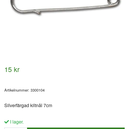
15 kr
Artikelnummer:
3300104
Silverfärgad kiltnål 7cm
I lager.