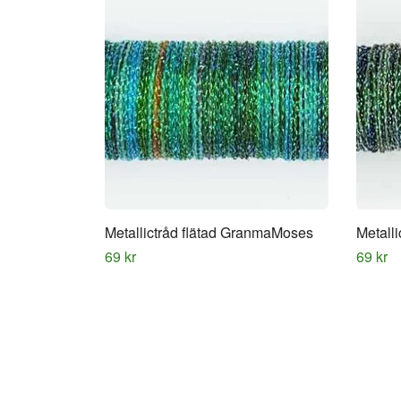
Metallictråd flätad GranmaMoses
Metall
69 kr
69 kr