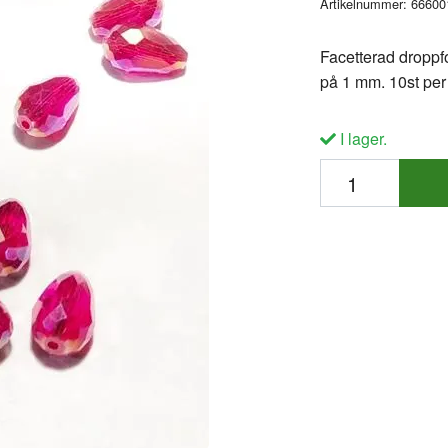
Artikelnummer:
66600
Facetterad droppf
på 1 mm. 10st per 
I lager.