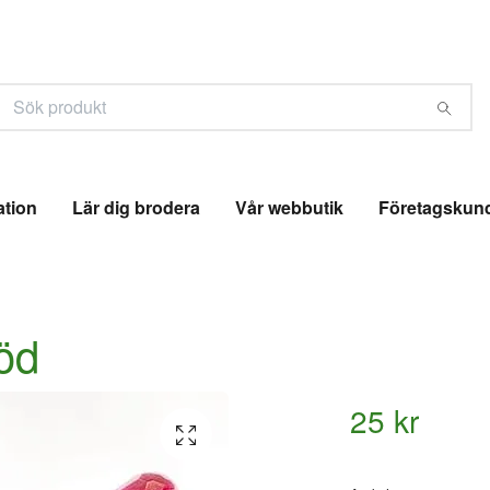
ation
Lär dig brodera
Vår webbutik
Företagskun
öd
25 kr