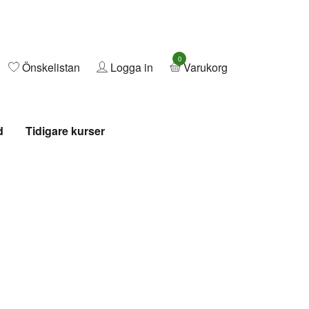
0
Önskelistan
Logga in
Varukorg
d
Tidigare kurser