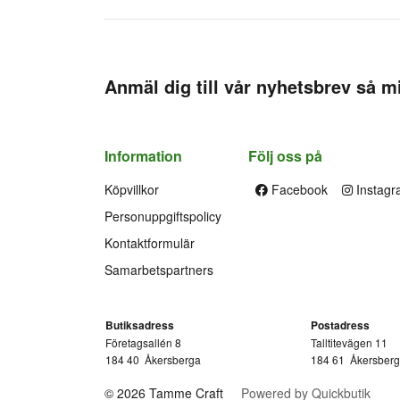
Anmäl dig till vår nyhetsbrev så mi
Information
Följ oss på
Köpvillkor
Facebook
Instagr
Personuppgiftspolicy
Kontaktformulär
Samarbetspartners
Butiksadress
Postadress
Företagsallén 8
Talltitevägen 11
184 40
Åkersberga
184 61
Åkersber
© 2026 Tamme Craft
Powered by Quickbutik