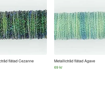
ictråd flätad Cezanne
Metallictråd flätad Agave
69 kr