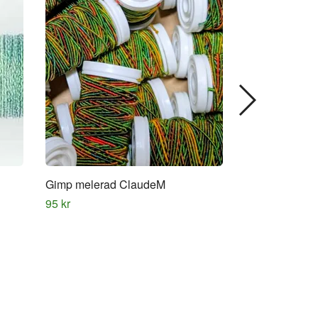
Gimp melerad ClaudeM
Gimp melerad 
95 kr
95 kr