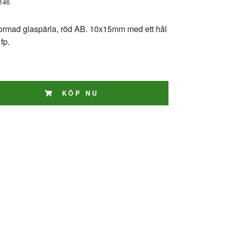
146
ormad glaspärla, röd AB. 10x15mm med ett hål
fp.
KÖP NU