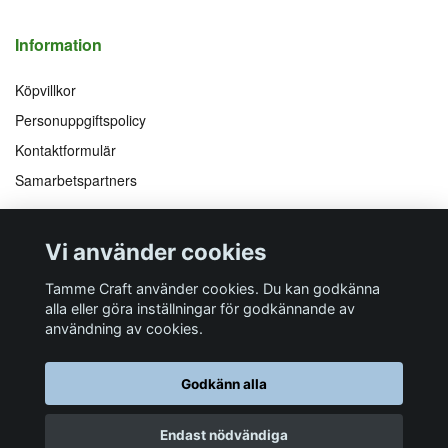
Information
Köpvillkor
Personuppgiftspolicy
Kontaktformulär
Samarbetspartners
Följ oss på
Vi accepterar
Vi använder cookies
Facebook
Instagram
YouTube
Pinterest
Tamme Craft använder cookies. Du kan godkänna
alla eller göra inställningar för godkännande av
användning av cookies.
Butiksadress
Postadress
E-post
Telefon
Organisationsnummer
Godkänn alla
Företagsallén 8
Talltitevägen 11
info@tamme.com
070 200 52 03
559097-7210
184 40
Åkersberga
184 61
Åkersberga
Endast nödvändiga