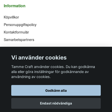
Information
Köpvillkor
Personuppgiftspolicy
Kontaktformulär
Samarbetspartners
Följ oss på
Vi accepterar
Vi använder cookies
Facebook
Instagram
YouTube
Pinterest
Tamme Craft använder cookies. Du kan godkänna
alla eller göra inställningar för godkännande av
användning av cookies.
Butiksadress
Postadress
E-post
Telefon
Organisationsnummer
Godkänn alla
Företagsallén 8
Talltitevägen 11
info@tamme.com
070 200 52 03
559097-7210
184 40
Åkersberga
184 61
Åkersberga
Endast nödvändiga
© 2026 Tamme Craft
Powered by Quickbutik