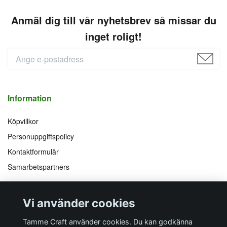
Anmäl dig till vår nyhetsbrev så missar du
inget roligt!
Information
Köpvillkor
Personuppgiftspolicy
Kontaktformulär
Samarbetspartners
Följ oss på
Vi accepterar
Vi använder cookies
Facebook
Instagram
YouTube
Pinterest
Tamme Craft använder cookies. Du kan godkänna