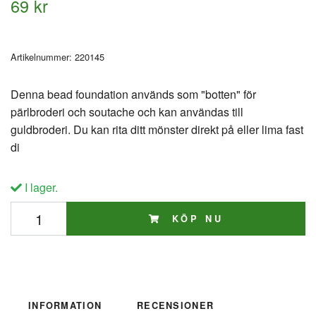
69 kr
Artikelnummer:
220145
Denna bead foundation används som "botten" för
pärlbroderi och soutache och kan användas till
guldbroderi. Du kan rita ditt mönster direkt på eller lima fast
di
I lager.
KÖP NU
INFORMATION
RECENSIONER