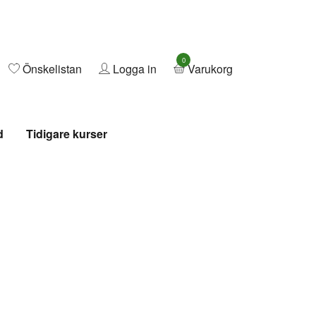
0
Önskelistan
Logga in
Varukorg
d
Tidigare kurser