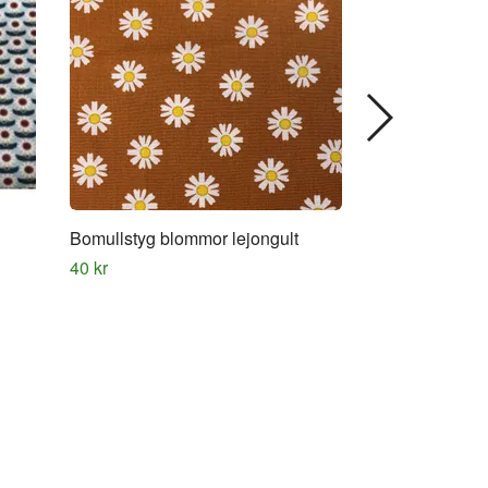
Bomullstyg blommor lejongult
Bomullstyg mön
40 kr
40 kr