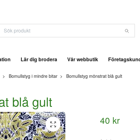
ation
Lär dig brodera
Vår webbutik
Företagskun
Bomullstyg i mindre bitar
Bomullstyg mönstrat blå gult
t blå gult
40 kr