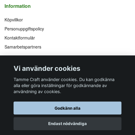
Information
Köpvillkor
Personuppgiftspolicy
Kontaktformulär
Samarbetspartners
Följ oss på
Vi accepterar
Vi använder cookies
Facebook
Instagram
YouTube
Pinterest
Tamme Craft använder cookies. Du kan godkänna
alla eller göra inställningar för godkännande av
användning av cookies.
Butiksadress
Postadress
E-post
Telefon
Organisationsnummer
Godkänn alla
Företagsallén 8
Talltitevägen 11
info@tamme.com
070 200 52 03
559097-7210
184 40
Åkersberga
184 61
Åkersberga
Endast nödvändiga
© 2026 Tamme Craft
Powered by Quickbutik