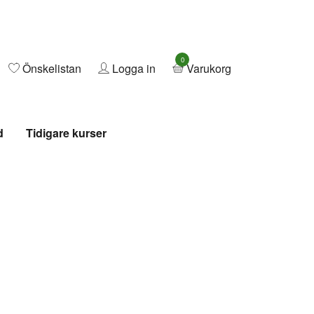
0
Önskelistan
Logga in
Varukorg
d
Tidigare kurser