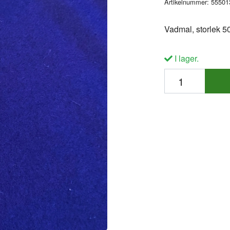
Artikelnummer:
55501
Vadmal, storlek 5
I lager.