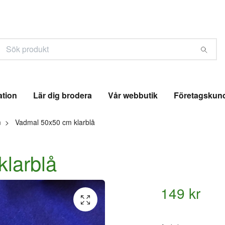
ation
Lär dig brodera
Vår webbutik
Företagskun
m
Vadmal 50x50 cm klarblå
larblå
149 kr