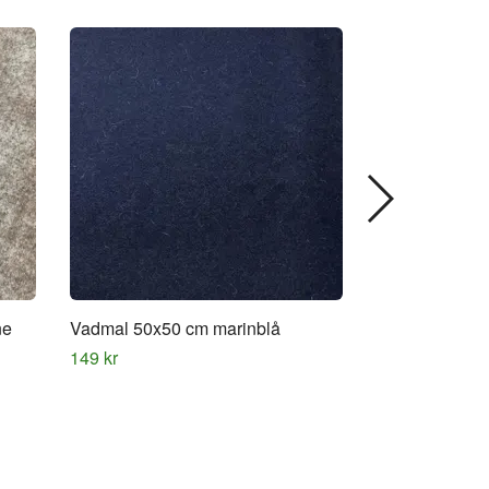
ne
Vadmal 50x50 cm marinblå
Vadmal 50x50 
149 kr
149 kr