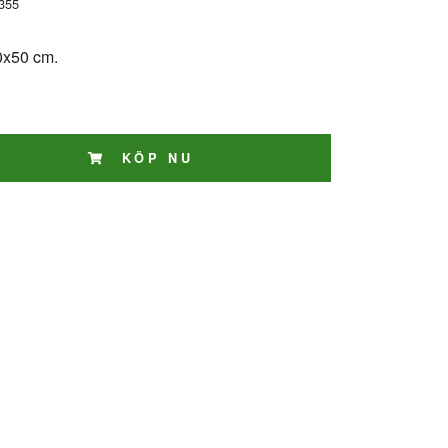
355
0x50 cm.
KÖP NU