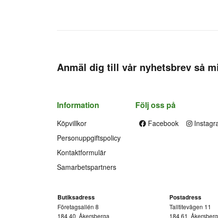
Anmäl dig till vår nyhetsbrev så mi
Information
Följ oss på
Köpvillkor
Facebook
Instagr
Personuppgiftspolicy
Kontaktformulär
Samarbetspartners
Butiksadress
Postadress
Företagsallén 8
Talltitevägen 11
184 40
Åkersberga
184 61
Åkersber