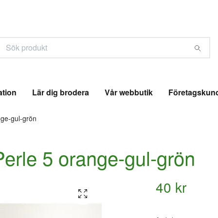
ation
Lär dig brodera
Vår webbutik
Företagskun
nge-gul-grön
Perle 5 orange-gul-grön
40 kr