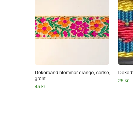
Dekorband blommor orange, cerise,
Dekorb
grönt
25 kr
45 kr