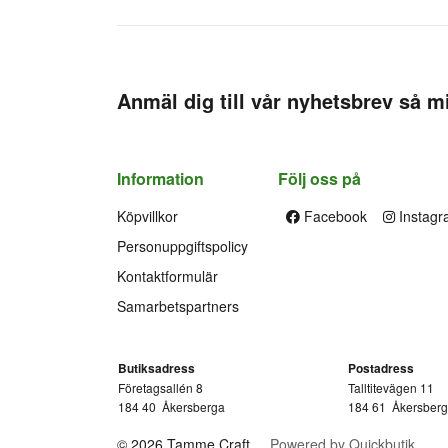
Anmäl dig till vår nyhetsbrev så mi
Information
Följ oss på
Köpvillkor
Facebook
Instagr
Personuppgiftspolicy
Kontaktformulär
Samarbetspartners
Butiksadress
Postadress
Företagsallén 8
Talltitevägen 11
184 40
Åkersberga
184 61
Åkersber
© 2026 Tamme Craft
Powered by Quickbutik