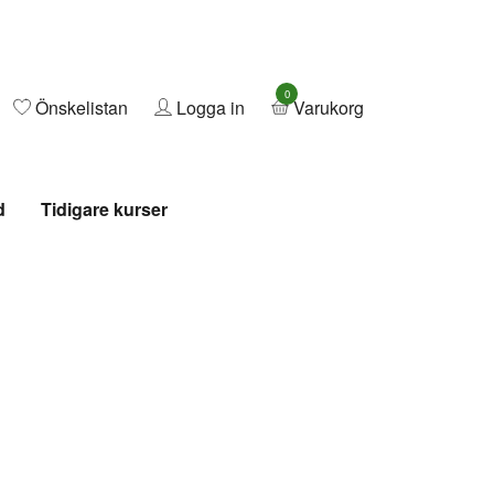
0
Önskelistan
Logga in
Varukorg
d
Tidigare kurser