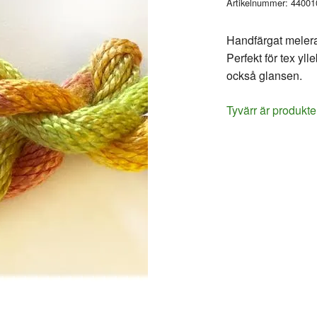
Artikelnummer:
44001
Handfärgat melerat
Perfekt för tex yll
också glansen.
Tyvärr är produkte