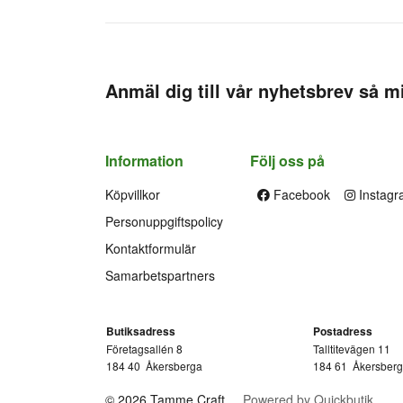
Anmäl dig till vår nyhetsbrev så mi
Information
Följ oss på
Köpvillkor
Facebook
Instagr
Personuppgiftspolicy
Kontaktformulär
Samarbetspartners
Butiksadress
Postadress
Företagsallén 8
Talltitevägen 11
184 40
Åkersberga
184 61
Åkersber
© 2026 Tamme Craft
Powered by Quickbutik