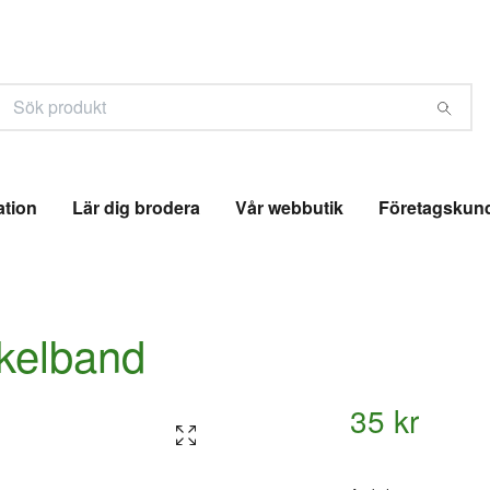
ation
Lär dig brodera
Vår webbutik
Företagskun
ckelband
35 kr