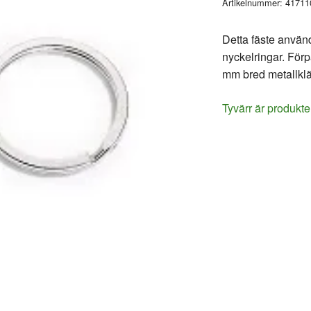
Artikelnummer:
41711
Detta fäste använd
nyckelringar. För
mm bred metallklä
Tyvärr är produkte