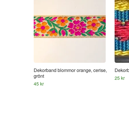
Dekorband blommor orange, cerise,
Dekorb
grönt
25 kr
45 kr