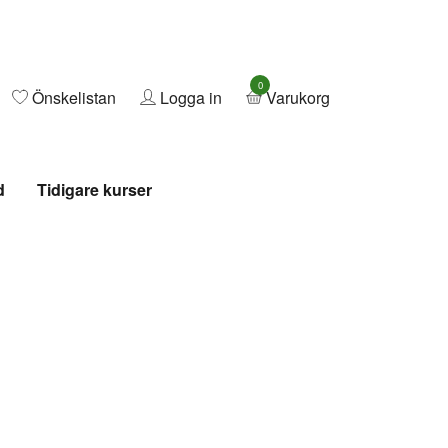
0
Önskelistan
Logga in
Varukorg
d
Tidigare kurser