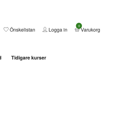
0
Önskelistan
Logga in
Varukorg
d
Tidigare kurser