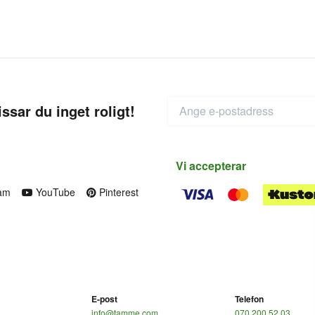
ssar du inget roligt!
Vi accepterar
am
YouTube
Pinterest
E-post
Telefon
info@tamme.com
070 200 52 03