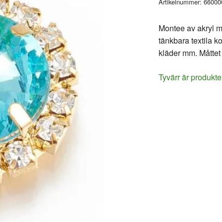
Artikelnummer:
66000
Montee av akryl me
tänkbara textila 
kläder mm. Måtte
Tyvärr är produkte