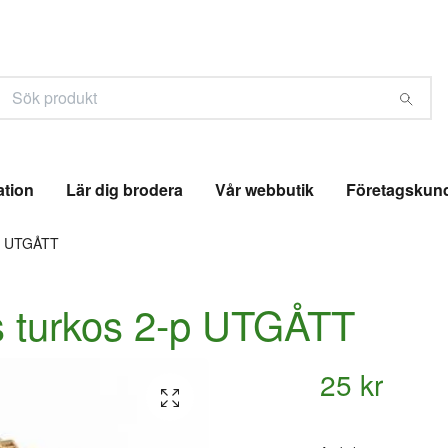
ation
Lär dig brodera
Vår webbutik
Företagskun
-p UTGÅTT
s turkos 2-p UTGÅTT
25 kr