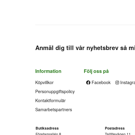
Anmäl dig till vår nyhetsbrev så mi
Information
Följ oss på
Köpvillkor
Facebook
Instagr
Personuppgiftspolicy
Kontaktformulär
Samarbetspartners
Butiksadress
Postadress
Företagsallén 8
Talltitevägen 11