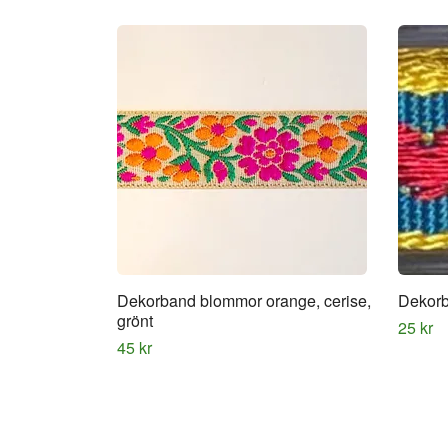
Dekorband blommor orange, cerise,
Dekorb
grönt
25 kr
45 kr