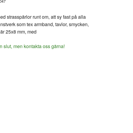
047
d strasspärlor runt om, att sy fast på alla
konstverk som tex armband, tavlor, smycken,
t är 25x8 mm, med
n slut, men kontakta oss gärna!