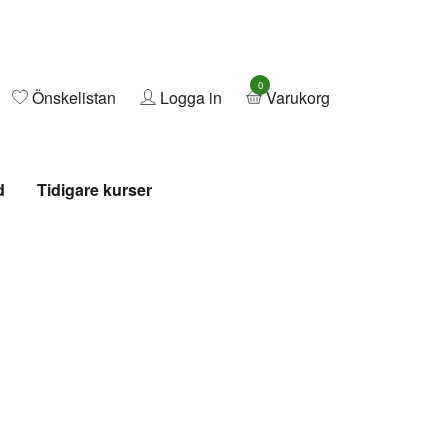
0
Önskelistan
Logga in
Varukorg
d
Tidigare kurser