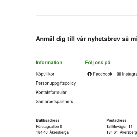
Anmäl dig till vår nyhetsbrev så mi
Information
Följ oss på
Köpvillkor
Facebook
Instagr
Personuppgiftspolicy
Kontaktformulär
Samarbetspartners
Butiksadress
Postadress
Företagsallén 8
Talltitevägen 11
184 40
Åkersberga
184 61
Åkersber