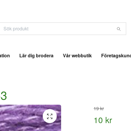
ation
Lär dig brodera
Vår webbutik
Företagskun
53
19 kr
10 kr