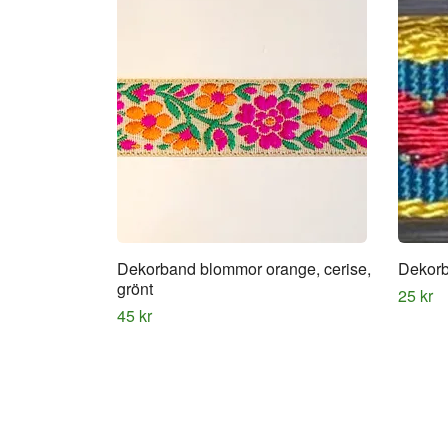
Dekorband blommor orange, cerise,
Dekorb
grönt
25 kr
45 kr