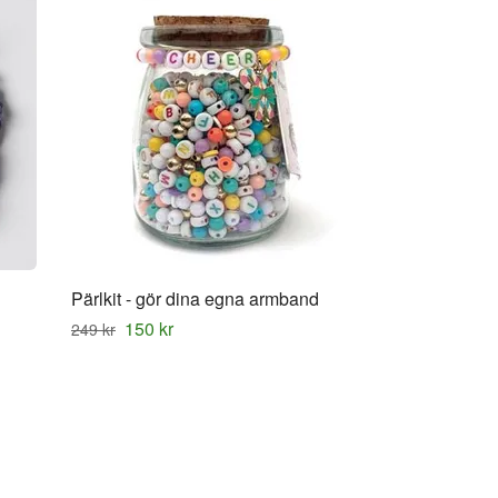
Pärlkit - gör dina egna armband
150 kr
249 kr